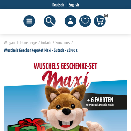
Deutsch
English
(0)
Wiegand Erlebnisberge
/
Gutach
/
Souvenirs
/
Wuschels Geschenkepaket Maxi - Gutach - 28,90 €