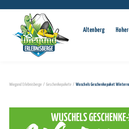
Altenberg
Hoher
Wiegand Erlebnisberge
/
Geschenkepakete
/
Wuschels Geschenkepaket Winterrod