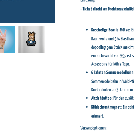
- Ticket direkt am Drehkreuz einlös
Ei
Kuschelige Beanie-Mütze:
Baumwolle und 5% Elasthan. 
doppellagigem Strick maxima
einem Gewicht von 59g ist si
Accessoire für kühle Tage.
6 Fahrten Sommerrodelbahn
Sommerrodelbahn in Wald-Mic
Kinder dürfen ab 3 Jahren in 
Für den zusätz
Abziehtattoo:
Ein sch
Kühlschrankmagnet:
erinnert.
Versandoptionen: