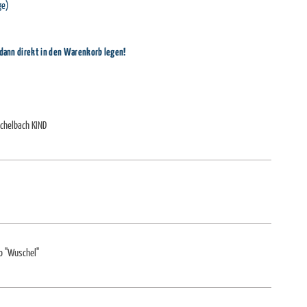
ge)
 dann direkt in den Warenkorb legen!
chelbach KIND
oo "Wuschel"