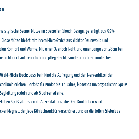
bar
ne stylische Beanie-Mütze im speziellen Slouch-Design, gefertigt aus 95%
Diese Mütze bietet mit ihrem Micro-Strick aus dichter Baumwolle und
len Komfort und Wärme. Mit einer Overlock-Naht und einer Länge von 28cm bei
e nicht nur hautfreundlich und pflegeleicht, sondern auch ein modisches
Lass Dein Kind die Aufregung und den Nervenkitzel der
 Wald-Michelbach:
helbach erleben. Perfekt für Kinder bis 14 Jahre, bietet es unvergesslichen Spaß!
Begleitung rodeln und ab 8 Jahren alleine.
lichen Spaß gibt es coole Abziehtattoos, die Dein Kind lieben wird.
icker Magnet, der jede Kühlschranktür verschönert und an die tollen Erlebnisse