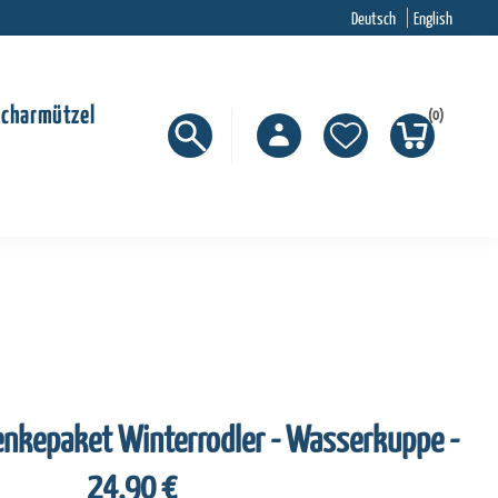
Deutsch
English
Scharmützel
(0)
nkepaket Winterrodler - Wasserkuppe -
24,90 €