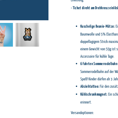
- Ticket direkt am Drehkreuz einlös
Ei
Kuschelige Beanie-Mütze:
Baumwolle und 5% Elasthan. 
doppellagigem Strick maxima
einem Gewicht von 59g ist si
Accessoire für kühle Tage.
6 Fahrten Sommerrodelbahn
Sommerrodelbahn auf der Was
Spaß! Kinder dürfen ab 3 Jah
Für den zusätz
Abziehtattoo:
Ein sch
Kühlschrankmagnet:
erinnert.
Versandoptionen: