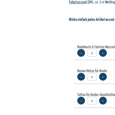
Paketversand
(DHL, ca. 3-4 Werkta
Klicke einfach jeden Artikel an und
Rodelkarte 6 Fahrten Wasser
–
+
Beanie Mütze für Kinder
–
+
Tattoo für Kinder Abziehtatt
–
+