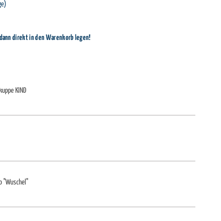
ge)
 dann direkt in den Warenkorb legen!
kuppe KIND
oo "Wuschel"