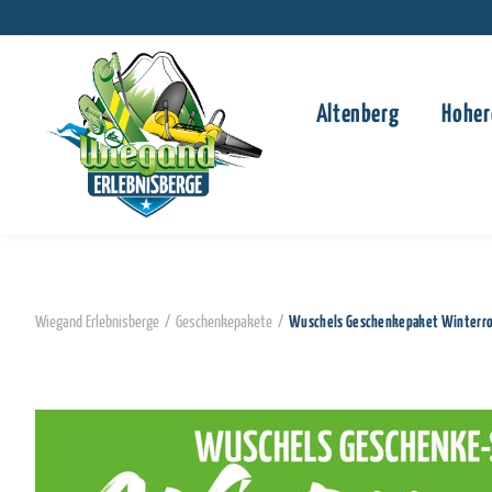
Altenberg
Hoher
Wiegand Erlebnisberge
/
Geschenkepakete
/
Wuschels Geschenkepaket Winterrod