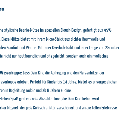
bar
ne stylische Beanie-Mütze im speziellen Slouch-Design, gefertigt aus 95%
Diese Mütze bietet mit ihrem Micro-Strick aus dichter Baumwolle und
len Komfort und Wärme. Mit einer Overlock-Naht und einer Länge von 28cm bei
e nicht nur hautfreundlich und pflegeleicht, sondern auch ein modisches
Lass Dein Kind die Aufregung und den Nervenkitzel der
 Wasserkuppe:
serkuppe erleben. Perfekt für Kinder bis 14 Jahre, bietet es unvergesslichen
ren in Begleitung rodeln und ab 8 Jahren alleine.
lichen Spaß gibt es coole Abziehtattoos, die Dein Kind lieben wird.
icker Magnet, der jede Kühlschranktür verschönert und an die tollen Erlebnisse