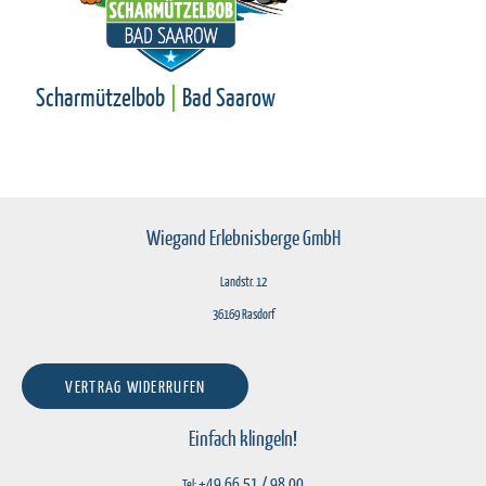
Scharmützelbob
|
Bad Saarow
Wiegand Erlebnisberge GmbH
Landstr. 12
36169 Rasdorf
VERTRAG WIDERRUFEN
Einfach klingeln!
+49 66 51 / 98 00
Tel: