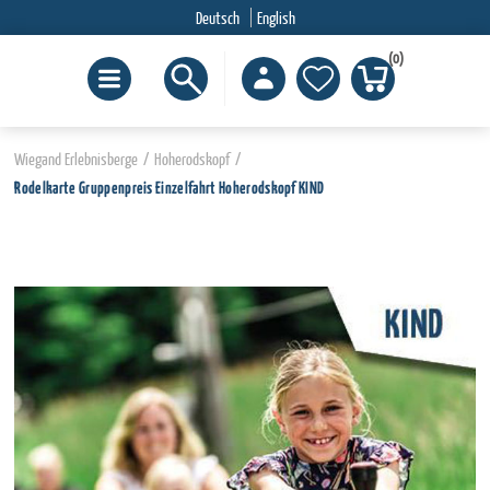
Deutsch
English
(0)
Wiegand Erlebnisberge
/
Hoherodskopf
/
Rodelkarte Gruppenpreis Einzelfahrt Hoherodskopf KIND