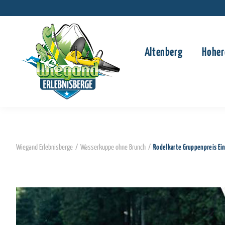
Altenberg
Hoher
Wiegand Erlebnisberge
/
Wasserkuppe ohne Brunch
/
Rodelkarte Gruppenpreis E