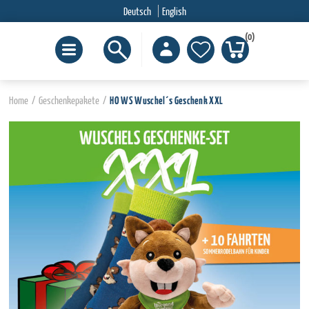
Deutsch
English
(0)
Home
/
Geschenkepakete
/
HO WS Wuschel´s Geschenk XXL