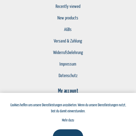
Recently viewed
New products
AGBs
Versand & Zahlung
Widerrufsbelehrung
Impressum
Datenschutz
My account
Register
Cookies helfen uns unsere Dienstleistungen anzubieten. Wenn du unsere Dienstleistungen nutzt,
bist du damit einverstanden.
Log in
Mehr dazu
Copyright © 2026 n-tree Webshop. All rights reserved.