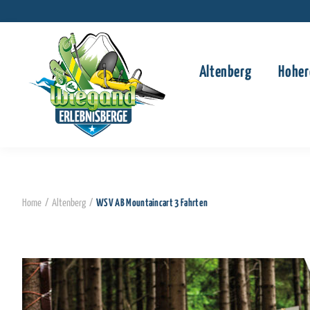
Altenberg
Hoher
Home
/
Altenberg
/
WSV AB Mountaincart 3 Fahrten