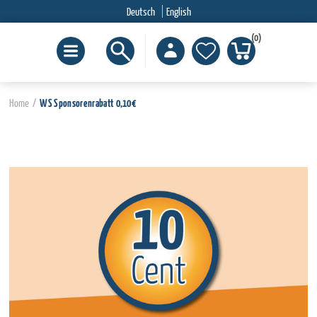
Deutsch
English
(0)
Home
/
WS Sponsorenrabatt 0,10€