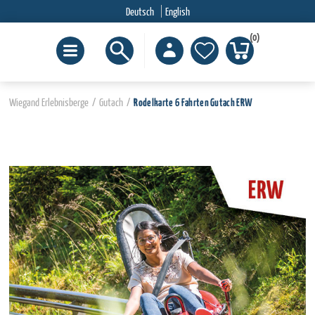
Deutsch
English
(0)
Wiegand Erlebnisberge
/
Gutach
/
Rodelkarte 6 Fahrten Gutach ERW