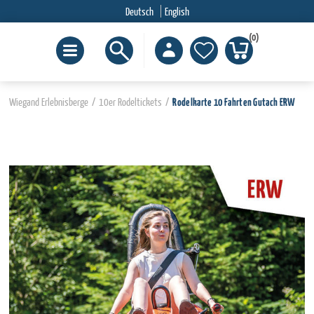
Deutsch
English
(0)
Wiegand Erlebnisberge
/
10er Rodeltickets
/
Rodelkarte 10 Fahrten Gutach ERW