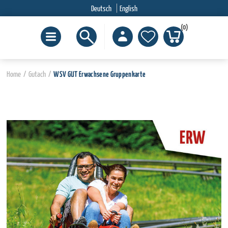
Deutsch
English
(0)
Home
/
Gutach
/
WSV GUT Erwachsene Gruppenkarte